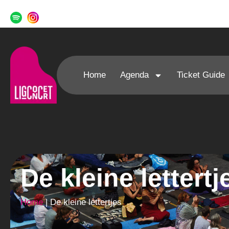
Home
Agenda
Ticket Guide
De kleine lettertj
Home
|
De kleine lettertjes