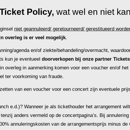
Ticket Policy,
wat wel en niet ka
eginsel
niet geannuleerd/ geretourneerd/ gerestitueerd worde
In overleg is er veel mogelijk
.
planning/agenda en/of ziekte/behandeling/overmacht, waardoor
ts kun je eventueel
doorverkopen bij onze partner Ticket
 in overleg in aanmerking komen voor een voucher en/of he
fel ter voorkoming van fraude.
nzetten van een voucher voor een concert zijn eventuele pri
nch e.d.)? Wanneer je als tickethouder het arrangement wilt 
 tenzij anders vermeld op de concertpagina’s. Bij annulerin
00% annuleringskosten van de arrangementsprijs minus de w