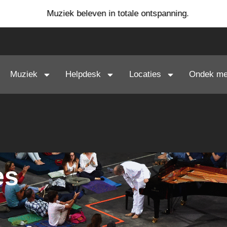
Muziek beleven in totale ontspanning.
Muziek
Helpdesk
Locaties
Ondek me
es