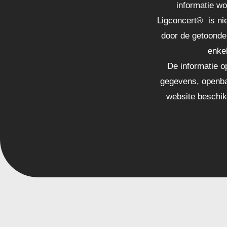
informatie w
Ligconcert® is nie
door de getoonde
enke
De informatie o
gegevens, openba
website beschikb