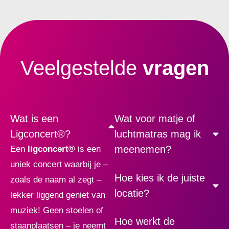
Veelgestelde
vragen
Wat is een
Wat voor matje of
Ligconcert®?
luchtmatras mag ik
meenemen?
Een
ligconcert
®
is een
uniek concert waarbij je –
Hoe kies ik de juiste
zoals de naam al zegt –
locatie?
lekker liggend geniet van
muziek! Geen stoelen of
Hoe werkt de
staanplaatsen – je neemt