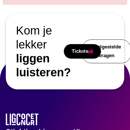
Kom je
lekker
Veelgestelde
Tickets
liggen
vragen
luisteren?