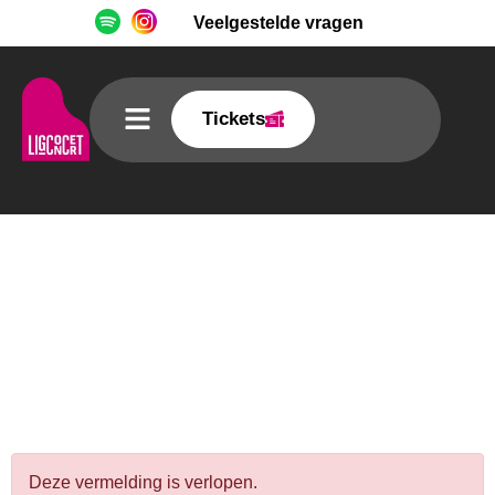
Veelgestelde vragen
Tickets
Ligconcert® Einaudi +
Yiruma + Tiersen
Tobacco Theater
Amsterdam
Deze vermelding is verlopen.